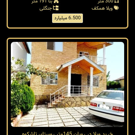
300 متر
بنا 191 متر
ویلا همکف
جنگلی
6.500 میلیارد
خرید ویلا در رویان 145متر روستای تاشکوه