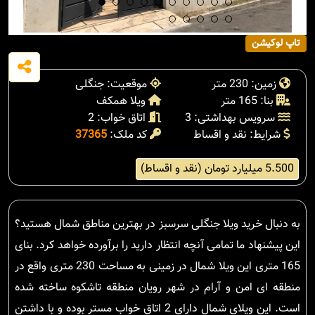
تاپ لوکیشن
زمین: 230 متر
موقعیت: جنگلی
بنا: 165 متر
ویلا همکف
سرویس بهداشتی: 3
اتاق خواب: 2
شرایط: نقد و اقساط
کد ملک:
37365
5.500 میلیارد تومان (نقد و اقساط)
به دنبال خرید ویلا جنگلی سرسبز در بهترین مناطق شمال هستید؟
این پیشنهاد ما تمامی آنچه انتظار دارید را برآورده خواهد کرد. بنای
165 متری این ویلا شمال در زمینی به مساحت 230 متری واقع در
منطقه ای امن و آرام در شهر رویان منطقه تاشکوه ساخته شده
است. این ویلای شمال دارای 2 اتاق خواب مستر بوده و با داشتن