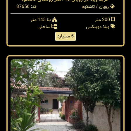
رویان / تاشکوه
کد: 37656
200 متر
بنا 145 متر
ویلا دوبلکس
ساحلی
5 میلیارد