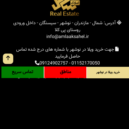
آدرس: شمال - مازندران - نوشهر - سیسنگان - داخل ورودی
روستای پی کلا
info@amlaaksahel.ir
جهت خرید ویلا در نوشهر با شماره های درج شده تماس
حاصل فرمایید
09124902757
-
01152170050
مناطق
تماس سریع
خرید ویلا در نوشهر
املاک ساحل
خرید ویلا در نوشهر
خرید ویلا در شمال
خرید زمین در شمال
خرید باغ ویلا در شمال
خرید آپارتمان در شمال
مناطق
بلاگ
جستجوی پیشرفته
ورود
درباره ما
ارتباط با ما