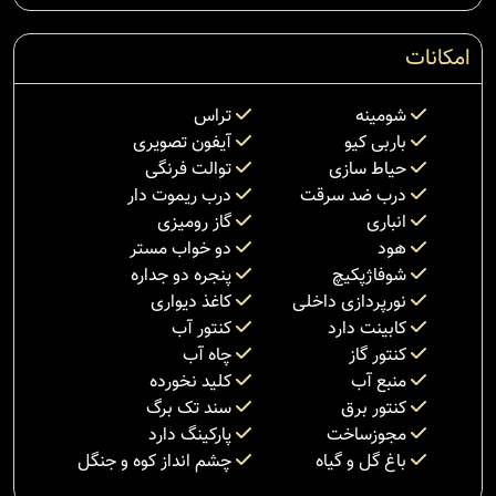
امکانات
شومینه
تراس
باربی کیو
آیفون تصویری
حیاط سازی
توالت فرنگی
درب ضد سرقت
درب ریموت دار
انباری
گاز رومیزی
هود
دو خواب مستر
شوفاژپکیچ
پنجره دو جداره
نورپردازی داخلی
کاغذ دیواری
کابینت دارد
کنتور آب
کنتور گاز
چاه آب
منبع آب
کلید نخورده
کنتور برق
سند تک برگ
مجوزساخت
پارکینگ دارد
باغ گل و گیاه
چشم انداز کوه و جنگل