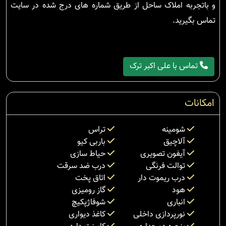
و باتجربه املاک ساحل از طریق شماره های درج شده در سایت
تماس بگیرید.
تماس با علی اکبر ترک
امکانات
شومینه
تراس
آلاچیق
باربی کیو
آیفون تصویری
حیاط سازی
توالت فرنگی
درب ضد سرقت
درب ریموت دار
اتاق پخت
هود
گاز رومیزی
انباری
شوفاژپکیچ
نورپردازی داخلی
کاغذ دیواری