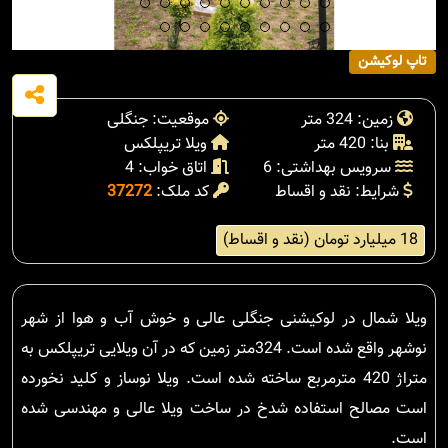
تاپ لوکیشن
زمین: 324 متر
موقعیت: جنگلی
بنا: 420 متر
ویلا تریپلکس
سرویس بهداشتی: 6
اتاق خواب: 4
شرایط: نقد و اقساط
کد ملک:
37272
18 میلیارد تومان (نقد و اقساط)
ویلا شمال در لوکیشنی جنگلی عالی و خوش آب و هوا از شهر
نوشهر واقع شده است. 324متر زمین که در آن ویلایی تریپلکس به
متراژ 420 مترمربع ساخته شده است. ویلا نوساز و کلید نخورده
است مصالح استفاده شدخ در ساخت ویلا عالی و مهندسی شده
است.