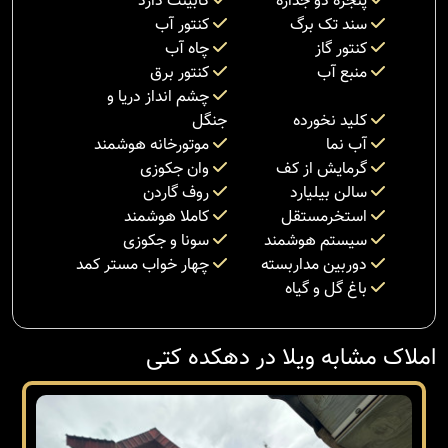
پنجره دو جداره
کابینت دارد
سند تک برگ
کنتور آب
کنتور گاز
چاه آب
منبع آب
کنتور برق
چشم انداز دریا و
کلید نخورده
جنگل
آب نما
موتورخانه هوشمند
گرمایش از کف
وان جکوزی
سالن بیلیارد
روف گاردن
استخرمستقل
کاملا هوشمند
سیستم هوشمند
سونا و جکوزی
دوربین مداربسته
چهار خواب مستر کمد
باغ گل و گیاه
املاک مشابه ویلا در دهکده کتی