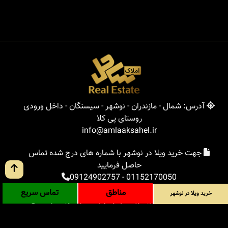
آدرس: شمال - مازندران - نوشهر - سیسنگان - داخل ورودی
روستای پی کلا
info@amlaaksahel.ir
جهت خرید ویلا در نوشهر با شماره های درج شده تماس
حاصل فرمایید
09124902757
-
01152170050
مناطق
تماس سریع
خرید ویلا در نوشهر
املاک ساحل
خرید ویلا در نوشهر
خرید ویلا در شمال
خرید زمین در شمال
خرید باغ ویلا در شمال
خرید آپارتمان در شمال
مناطق
بلاگ
جستجوی پیشرفته