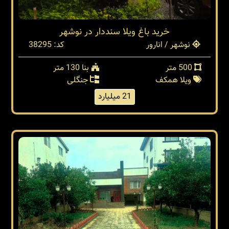
خريد باغ ويلا سنددار در نوشهر
نوشهر / انارور
کد: 38295
500 متر
بنا 130 متر
ویلا همکف
جنگلی
21 میلیارد