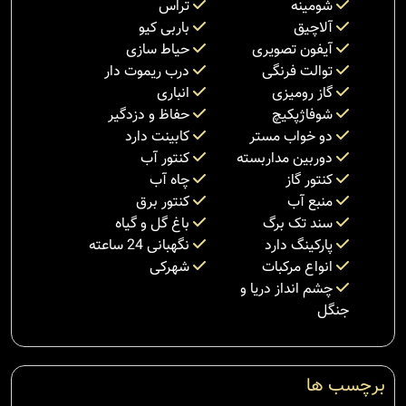
شومینه
تراس
آلاچیق
باربی کیو
آیفون تصویری
حیاط سازی
توالت فرنگی
درب ریموت دار
گاز رومیزی
انباری
شوفاژپکیچ
حفاظ و دزدگیر
دو خواب مستر
کابینت دارد
دوربین مداربسته
کنتور آب
کنتور گاز
چاه آب
منبع آب
کنتور برق
سند تک برگ
باغ گل و گیاه
پارکینگ دارد
نگهبانی 24 ساعته
انواع مرکبات
شهرکی
چشم انداز دریا و
جنگل
برچسب ها