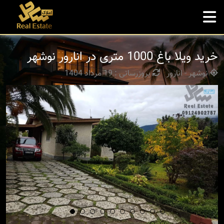
خرید ویلا باغ 1000 متری در انارور نوشهر
نوشهر - انارور
بروزرسانی : 19 مرداد 1404