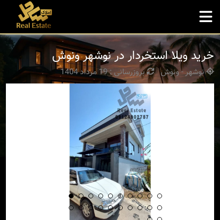
خرید ویلا استخردار در نوشهر ونوش
نوشهر - ونوش
بروزرسانی : 19 مرداد 1404