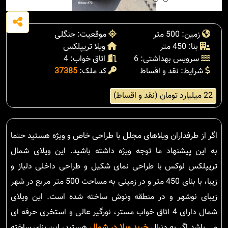
زمین: 500 متر
موقعیت: جنگلی
بنا: 450 متر
ویلا تریپلکس
سرویس بهداشتی: 6
اتاق خواب: 4
شرایط: نقد و اقساط
کد ملک:
37385
22 میلیارد تومان (نقد و اقساط)
اگر از طرفداران ویلاهای مجلل با طراحی خاص و ویژه هستید حتما
به این پیشنهاد ما توجه ویژه داشته باشید. این ویلای شمال
تریپلکس لوکس با طراحی نمای شکیل و طراحی داخلی دلباز و
زیبا، با بنای 450 متر و در زمینی به مساحت 500 متر مربع در شهر
زیبای نوشهر و در منطقه ونوش ساخته شده است. این ویلای
شمال دارای 4 اتاق خواب مستر، نورگیر عالی و استخری حرفه ای
می باشد.اگر به دنبال
خرید ویلا در شمال
هستید، این بنای ساخته