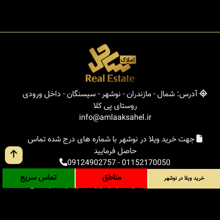
آدرس: شمال - مازندران - نوشهر - سیسنگان - داخل ورودی
روستای پی کلا
info@amlaaksahel.ir
جهت خرید ویلا در نوشهر با شماره های درج شده تماس
حاصل فرمایید
09124902757
-
01152170050
مناطق
تماس سریع
خرید ویلا در نوشهر
املاک ساحل
خرید ویلا در نوشهر
خرید ویلا در شمال
خرید زمین در شمال
خرید باغ ویلا در شمال
خرید آپارتمان در شمال
مناطق
بلاگ
جستجوی پیشرفته