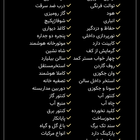
توالت فرنگی
درب ضد سرقت
هود
گاز رومیزی
انباری
شوفاژپکیچ
حفاظ و دزدگیر
کاغذ دیواری
نورپردازی داخلی
پنجره دو جداره
کابینت دارد
موتورخانه هوشمند
گرمایش از کف
شاه نشین
چهار خواب مستر کمد
سالن بیلیارد
روف گاردن
استخرمستقل
وان جکوزی
کاملا هوشمند
استخر داخل سالن
تصفیه خانه
سونا و جکوزی
دوربین مداربسته
کنتور آب
کنتور گاز
چاه آب
منبع آب
کلید نخورده
کنتور برق
مجوزساخت
پایانکار
سند تک برگ
باغ گل و گیاه
پارکینگ دارد
انواع مرکبات