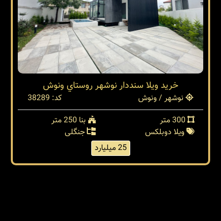
خرید ویلا سنددار نوشهر روستاي ونوش
نوشهر / ونوش
کد: 38289
300 متر
بنا 250 متر
ویلا دوبلکس
جنگلی
25 میلیارد