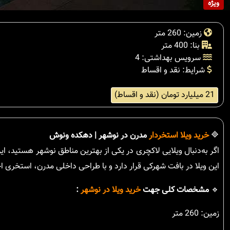
ویژه
زمین: 260 متر
بنا: 400 متر
سرویس بهداشتی: 4
شرایط: نقد و اقساط
21 میلیارد تومان (نقد و اقساط)
🔷
خرید ویلا استخردار
مدرن در نوشهر | دهکده ونوش
اگر به‌دنبال ویلایی لاکچری در یکی از بهترین مناطق نوشهر هستید، ای
این ویلا در بافت شهرکی قرار دارد و با طراحی داخلی مدرن، استخری 
🔹
مشخصات کلی جهت
خرید ویلا در نوشهر
:
زمین: 260 متر