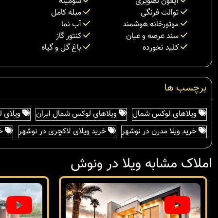
آیفون تصویری
شومینه
توالت فرنگی
مبله کامل
موتورخانه هوشمند
آب نما
سند عرصه و عیان
کنتور گاز
کلید نخورده
باغ گل و گیاه
برچسب ها
ویلاهای لوکس شمال
ویلاهای لوکس شمال ایران
ویلای 
خرید ویلا مدرن در نوشهر
خرید ویلای لاکچری در نوشهر
خر
املاک مشابه ویلا در ونوش