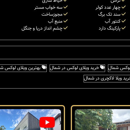
تراس
حیاط سازی
چهار عدد کولر
سه خواب مستر
سند تک برگ
مجوزساخت
کنتور آب
منبع آب
پارکینگ دارد
چشم انداز دریا و جنگل
لوکس شمال
خرید ویلای لوکس در شمال
بهترین ویلای لوکس شم
ید ویلا لاکچری در شمال