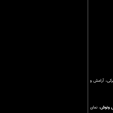
کی، آرامش و
 ونوش
، نمای