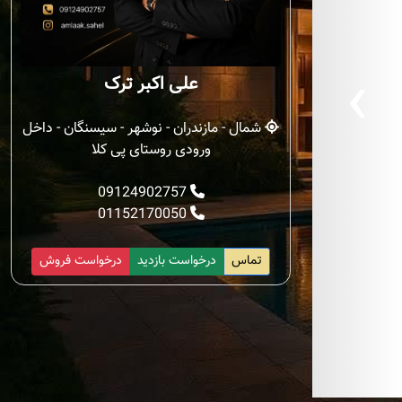
‹
علی اکبر ترک
شمال - مازندران - نوشهر - سیسنگان - داخل
ورودی روستای پی کلا
09124902757
01152170050
تماس
درخواست بازدید
درخواست فروش