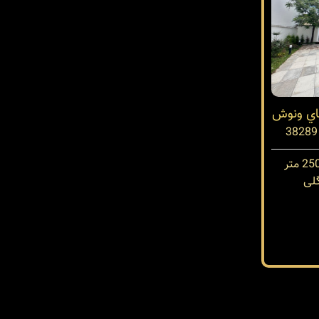
تاي ونوش
لی