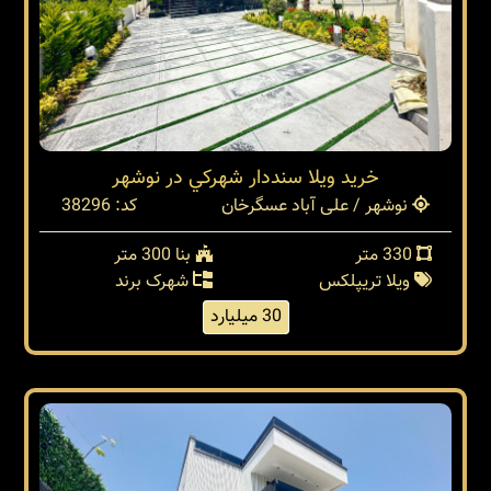
خريد ويلا سنددار شهركي در نوشهر
نوشهر / علی آباد عسگرخان
کد: 38296
330 متر
بنا 300 متر
ویلا تریپلکس
شهرک برند
30 میلیارد