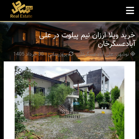
خرید ویلا ارزان نیم پیلوت در علی
آبادعسگرخان
نوشهر - علی آباد عسگرخان
بروزرسانی : 30 خرداد 1405