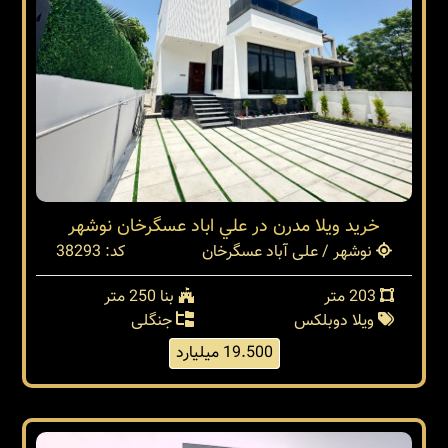
خريد ويلا مدرن در علي اباد عسگرخان نوشهر
نوشهر / علی آباد عسگرخان
کد: 38293
203 متر
بنا 250 متر
ویلا دوبلکس
جنگلی
19.500 میلیارد