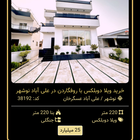
خرید ویلا دوبلکس با روفگاردن در علی آباد نوشهر
نوشهر / علی آباد عسگرخان
کد: 38192
220 متر
بنا 220 متر
ویلا دوبلکس
جنگلی
25 میلیارد