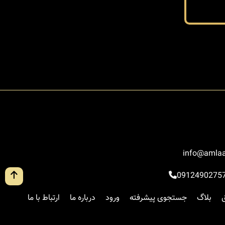
info@amlaa
0912490275
بلاگ
جستجوی پیشرفته
ورود
درباره ما
ارتباط با ما