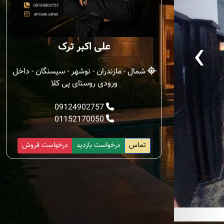
‹
علی اکبر ترک
شمال - مازندران - نوشهر - سیسنگان - داخل
ورودی روستای پی کلا
09124902757
01152170050
تماس
درخواست بازدید
درخواست فروش