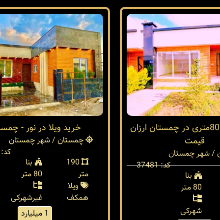
ویلای نقلی 80متری در چمستان ارزان
خرید ویلا در نور - چمس
قیمت
چمستان / شهر چمستان
کد: 22280
/ شهر چمستان
190
بنا
کد: 37481
متر
80 متر
بنا
ویلا
80 متر
همکف
غیرشهرکی
شهرکی
1 میلیارد