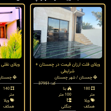
ویلای فلت ارزان قیمت در چمستان +
شرایطی
چمستان / شهر چمستان
چمستان 
کد: 37951
180
بنا
140
متر
100 متر
متر
ویلا
ویلا
همکف
جنگلی
همکف