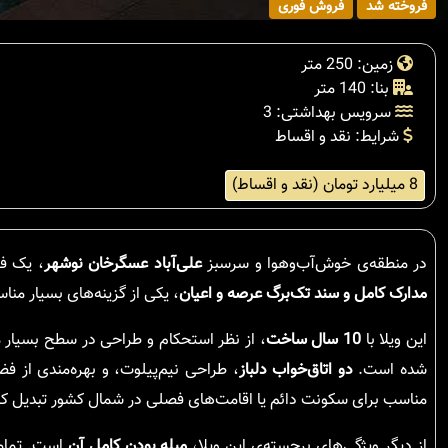
فروخته شد
فروش فوری
زمین: 250 متر
بنا: 140 متر
سرویس بهداشتی: 3
شرایط: نقد و اقساط
8 میلیارد تومان (نقد و اقساط)
در منطقه‌ی خوش‌آب‌وهوا و سرسبز
علی‌آباد عسگرخان نوشهر
، یک فر
مدارک کامل و سند تک‌برگ عرصه و اعیان
، یکی از گزینه‌های بسیار من
این ویلا با
10 سال ساخت
، از نظر استحکام و طراحی در سطح بسیار مط
شده است.
دو اتاق‌خواب دلباز
، طراحی نیم‌پیلوت، و بهره‌مندی از ف
مناسب برای سکونت دائم یا اقامت‌های فصلی در شمال کشور تبدیل ک
از دیگر ویژگی‌های برجسته‌ی این ویلا،
مبله بودن کامل آن
است. تمام