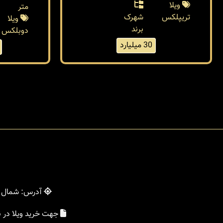
ویلا
متر
تریپلکس
شهرک
ویلا
برند
دوبلکس
30 میلیارد
آدرس: شمال - 
جهت خرید ویلا در 