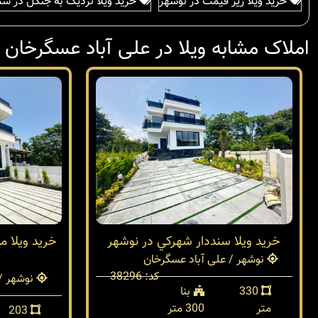
خرید ویلا زیر قیمت در نوشهر
خرید ویلا نزدیک به جنگل در ش
املاک مشابه ویلا در علی آباد عسگرخان
خريد ويلا سنددار شهركي در نوشهر
خريد ويلا م
نوشهر / علی آباد عسگرخان
کد: 38296
نوشهر / 
330
بنا
متر
300 متر
203