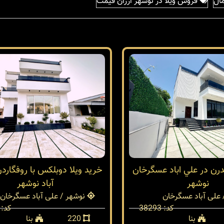
مال
فروش ویلا در نوشهر ارزان قیمت
درن در علي اباد عسگرخان
خرید ویلا دوبلکس با روفگارد
نوشهر
آباد نوشهر
علی آباد عسگرخان
نوشهر / علی آباد عسگرخان
کد: 38293
کد: 38192
بنا
220
بنا