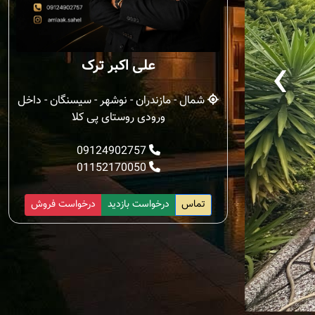
‹
علی اکبر ترک
شمال - مازندران - نوشهر - سیسنگان - داخل
ورودی روستای پی کلا
09124902757
01152170050
تماس
درخواست بازدید
درخواست فروش