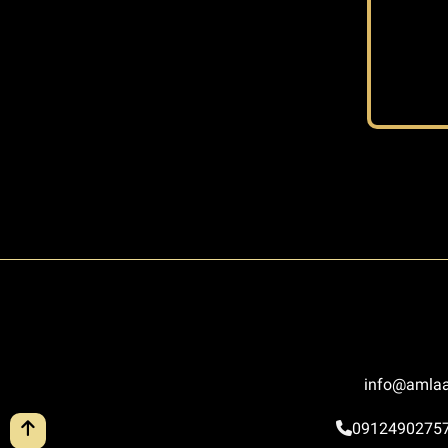
info@amlaa
0912490275