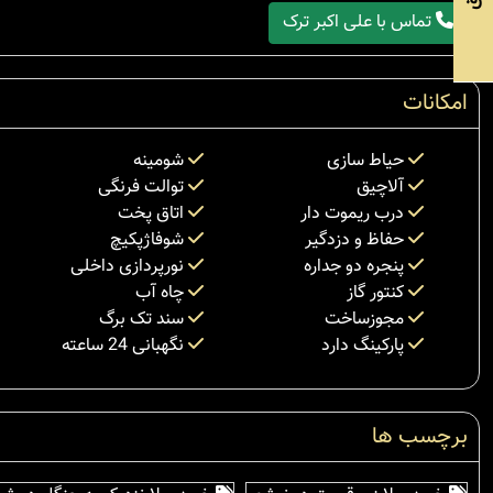
تماس با علی اکبر ترک
امکانات
حیاط سازی
شومینه
آلاچیق
توالت فرنگی
درب ریموت دار
اتاق پخت
حفاظ و دزدگیر
شوفاژپکیچ
پنجره دو جداره
نورپردازی داخلی
کنتور گاز
چاه آب
مجوزساخت
سند تک برگ
پارکینگ دارد
نگهبانی 24 ساعته
برچسب ها