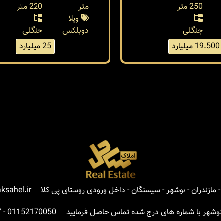
250 متر
متر
220 متر
ویلا
جنگلی
دوبلکس
جنگلی
19.500 میلیارد
25 میلیارد
مازندران - نوشهر - سیسنگان - داخل ورودی روستای پی کلا
ksahel.ir
نوشهر با شماره های درج شده تماس حاصل فرمایید
01152170050
-
7