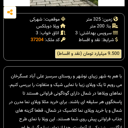
زمین: 325 متر
موقعیت: شهرکی
بنا: 200 متر
ویلا دوبلکس
سرویس بهداشتی: 3
اتاق خواب: 3
شرایط: نقد و اقساط
کد ملک:
37204
9.500 میلیارد تومان (نقد و اقساط)
با هم به شهر زیبای نوشهر و روستای سرسبز علی آباد عسگرخان
می رویم تا یک ویلای زیبا با نمایی شیک و متفاوت را بررسی کنیم.
نماهای ویلاها در شمال دارای گوناگونی فراوانی هستند تا
پاسخگوی هر سلیقه ای باشند. برای خرید مثلا ویلای نما مدرن در
شمال و یا خرید ویلای نما کلاسیک در شمال، قطعا گزینه های
جذاب فراوانی پیش روی شما هستند. این ویلا با نمای طرح
انگلیسی نیز یکی از آنهاست. جدا از نمای زیبا و گیرا، طراحی