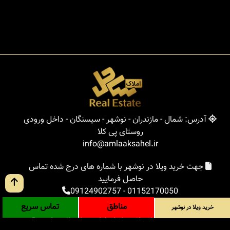
آدرس: شمال - مازندران - نوشهر - سیسنگان - داخل ورودی
روستای پی کلا
info@amlaaksahel.ir
جهت خرید ویلا در نوشهر با شماره های درج شده تماس
حاصل فرمایید
09124902757
-
01152170050
مناطق
تماس سریع
خرید ویلا در نوشهر
املاک ساحل
خرید ویلا در نوشهر
خرید ویلا در شمال
خرید زمین در شمال
خرید باغ ویلا در شمال