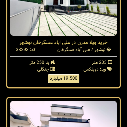
خريد ويلا مدرن در علي اباد عسگرخان نوشهر
نوشهر / علی آباد عسگرخان
کد: 38293
203 متر
بنا 250 متر
ویلا دوبلکس
جنگلی
19.500 میلیارد