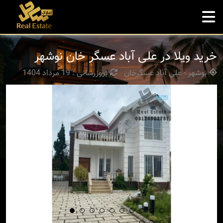
خرید ویلا در علی آباد عسگر خان نوشهر
نوشهر - علی آباد عسگرخان
بروزرسانی : 19 مرداد 1404