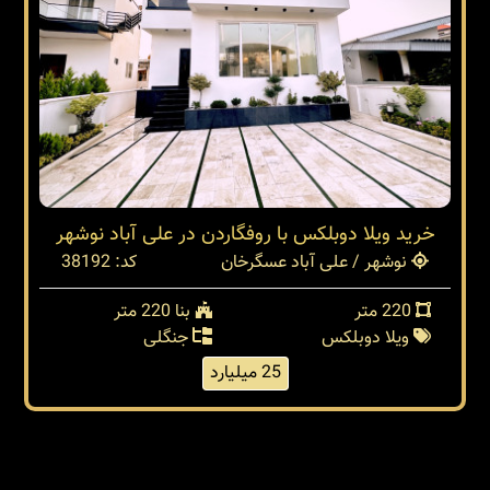
خرید ویلا دوبلکس با روفگاردن در علی آباد نوشهر
نوشهر / علی آباد عسگرخان
کد: 38192
220 متر
بنا 220 متر
ویلا دوبلکس
جنگلی
25 میلیارد