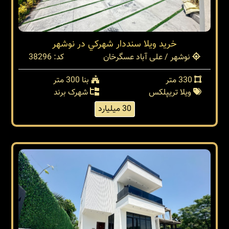
خريد ويلا سنددار شهركي در نوشهر
نوشهر / علی آباد عسگرخان
کد: 38296
330 متر
بنا 300 متر
ویلا تریپلکس
شهرک برند
30 میلیارد