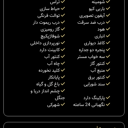
شومینه
تراس
باربی کیو
حیاط سازی
آیفون تصویری
توالت فرنگی
درب ضد سرقت
درب ریموت دار
هود
گاز رومیزی
انباری
شوفاژپکیچ
کاغذ دیواری
نورپردازی داخلی
پنجره دو جداره
کابینت دارد
سه خواب مستر
کنتور آب
کنتور گاز
چاه آب
منبع آب
کلید نخورده
کنتور برق
پایانکار
سند شورایی
باغ گل و گیاه
چشم انداز دریا و
پارکینگ دارد
جنگل
نگهبانی 24 ساعته
شهرکی