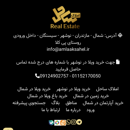
آدرس: شمال - مازندران - نوشهر - سیسنگان - داخل ورودی
روستای پی کلا
info@amlaaksahel.ir
جهت خرید ویلا در نوشهر با شماره های درج شده تماس
حاصل فرمایید
09124902757
-
01152170050
املاک ساحل
خرید ویلا در نوشهر
خرید ویلا در شمال
خرید زمین در شمال
خرید باغ ویلا در شمال
خرید آپارتمان در شمال
مناطق
بلاگ
جستجوی پیشرفته
ورود
درباره ما
ارتباط با ما