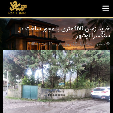
خرید زمین 460متری با مجوز ساخت در
سنگسرا نوشهر
نوشهر - سنگسرا
بروزرسانی : 19 مرداد 1404