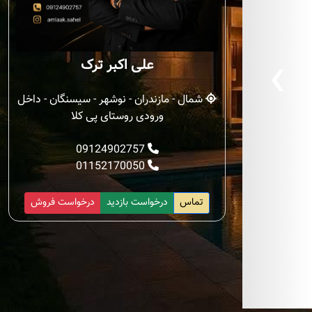
‹
علی اکبر ترک
شمال - مازندران - نوشهر - سیسنگان - داخل
ورودی روستای پی کلا
09124902757
01152170050
تماس
درخواست بازدید
درخواست فروش