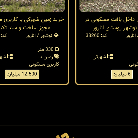
 داخل بافت مسکونی در
خرید زمین شهرکی با کاربری 
وشهر روستای انارور
مجوز ساخت و سند تکب
انارور
کد: 38260
نوشهر / انارور
کد: 38259
330 متر
شهرکی
زمین با
شهر
ونی
کاربری مسکونی
6 میلیارد
12.500 میلیارد