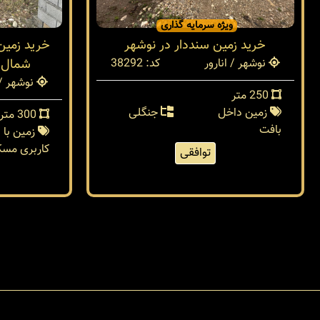
ویژه سرمایه گذاری
خريد زمين سنددار در نوشهر
خرید زمین
نوشهر / انارور
کد: 38292
شمال ن
نوشهر / 
250 متر
زمین داخل
جنگلی
300 متر
بافت
زمین با
کاربری مسک
توافقی