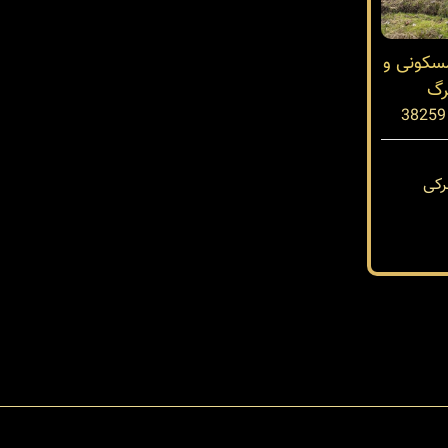
مسکونی و
رگ
کی