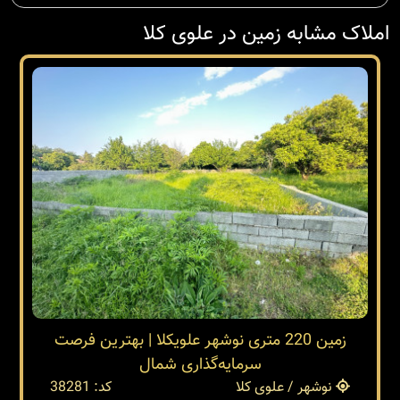
املاک مشابه زمین در علوی کلا
زمین 220 متری نوشهر علویکلا | بهترین فرصت
سرمایه‌گذاری شمال
نوشهر / علوی کلا
کد: 38281