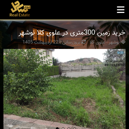
خرید زمین 300متری در علوی کلا نوشهر
نوشهر - علوی کلا
بروزرسانی : 22 اردیبهشت 1405