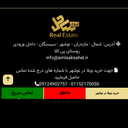
آدرس: شمال - مازندران - نوشهر - سیسنگان - داخل ورودی
روستای پی کلا
info@amlaaksahel.ir
جهت خرید ویلا در نوشهر با شماره های درج شده تماس
حاصل فرمایید
09124902757
-
01152170050
مناطق
تماس سریع
خرید ویلا در نوشهر
املاک ساحل
خرید ویلا در نوشهر
خرید ویلا در شمال
خرید زمین در شمال
خرید باغ ویلا در شمال
خرید آپارتمان در شمال
مناطق
بلاگ
جستجوی پیشرفته
ورود
درباره ما
ارتباط با ما