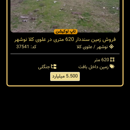
تاپ لوکیشن
فروش زمین سنددار 620 متری در علوی کلا نوشهر
نوشهر / علوی کلا
کد: 37541
620 متر
زمین داخل بافت
جنگلی
5.500 میلیارد