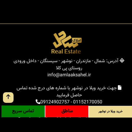
آدرس: شمال - مازندران - نوشهر - سیسنگان - داخل ورودی
روستای پی کلا
info@amlaaksahel.ir
جهت خرید ویلا در نوشهر با شماره های درج شده تماس
حاصل فرمایید
09124902757
-
01152170050
مناطق
تماس سریع
خرید ویلا در نوشهر
املاک ساحل
خرید ویلا در نوشهر
خرید ویلا در شمال
خرید زمین در شمال
خرید باغ ویلا در شمال
خرید آپارتمان در شمال
مناطق
بلاگ
جستجوی پیشرفته