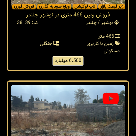
زیر قیمت بازار
تاپ لوکیشن
ویژه سرمایه گذاری
فروش فوری
فروش زمین 466 متری در نوشهر چلندر
نوشهر / چلندر
کد: 38139
466 متر
زمین با کاربری
جنگلی
مسکونی
6.500 میلیارد