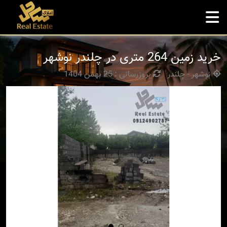
خرید زمین 264 متری در چلندر نوشهر
نوشهر - چلندر
بروزرسانی : 25 بهمن 1404