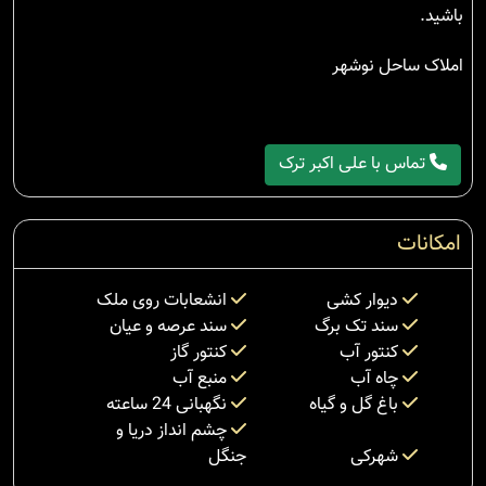
باشید.
املاک ساحل نوشهر
تماس با علی اکبر ترک
امکانات
دیوار کشی
انشعابات روی ملک
سند تک برگ
سند عرصه و عیان
کنتور آب
کنتور گاز
چاه آب
منبع آب
باغ گل و گیاه
نگهبانی 24 ساعته
چشم انداز دریا و
شهرکی
جنگل