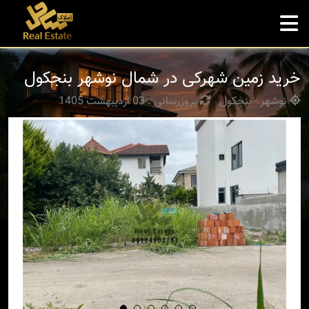
خرید زمین شهرکی در شمال نوشهر بنجکول
نوشهر - بنجکول
بروزرسانی : 03 اردیبهشت 1405