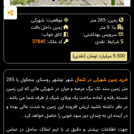
زمین: 285 متر
موقعیت: شهرکی
بنا: 0 متر
زمین داخل بافت
سرویس بهداشتی:
اتاق خواب:
شرایط: نقدی
کد ملک:
37840
5.500 میلیارد تومان (نقدی)
خرید زمین شهرکی در شمال
شهر نوشهر روستای بنجکول با 285
متر زمین سند تک برگ عرصه و عیان در شهرکی عالی که این زمین
شسته رفته و آماده ساخت یک ویلای شیک از طرف شما می باشد .
در نظر داشته باشید ارزش افزوده این زمین به شدت عالی بوده و
در آینده ای نه چندان دور سود خوبی را حاصل خواهد کرد .
جهت اطلاعات بیشتر و دقیق تر با تیم املاک ساحل در تماس