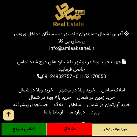
آدرس: شمال - مازندران - نوشهر - سیسنگان - داخل ورودی
روستای پی کلا
info@amlaaksahel.ir
جهت خرید ویلا در نوشهر با شماره های درج شده تماس
حاصل فرمایید
09124902757
-
01152170050
املاک ساحل
خرید ویلا در نوشهر
خرید ویلا در شمال
خرید زمین در شمال
خرید باغ ویلا در شمال
خرید آپارتمان در شمال
مناطق
بلاگ
جستجوی پیشرفته
ورود
درباره ما
ارتباط با ما
مناطق
تماس سریع
خرید ویلا در نوشهر