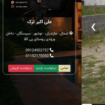
‹
علی اکبر ترک
شمال - مازندران - نوشهر - سیسنگان - داخل
ورودی روستای پی کلا
09124902757
01152170050
تماس
درخواست بازدید
درخواست فروش