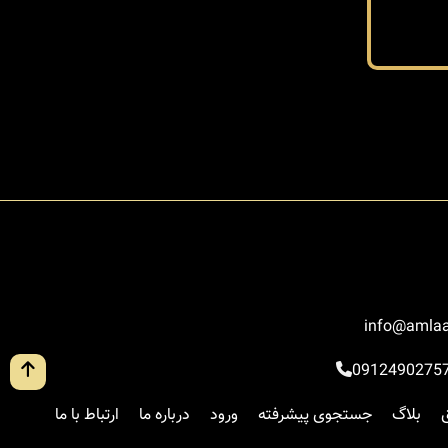
info@amlaa
0912490275
بلاگ
جستجوی پیشرفته
ورود
درباره ما
ارتباط با ما