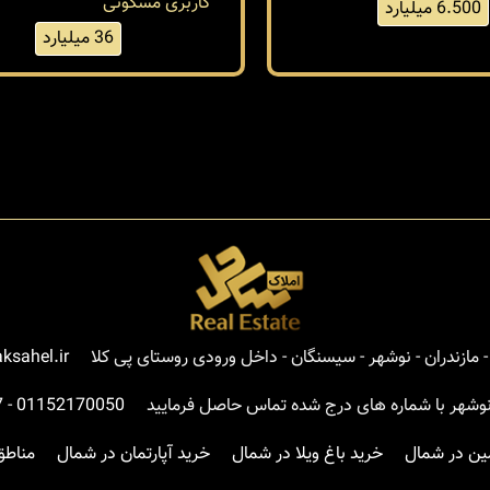
کاربری مسکونی
6.500 میلیارد
36 میلیارد
مازندران - نوشهر - سیسنگان - داخل ورودی روستای پی کلا
ksahel.ir
نوشهر با شماره های درج شده تماس حاصل فرمایید
01152170050
-
7
ین در شمال
خرید باغ ویلا در شمال
خرید آپارتمان در شمال
مناطق