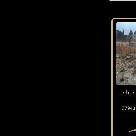
ریا در
لی