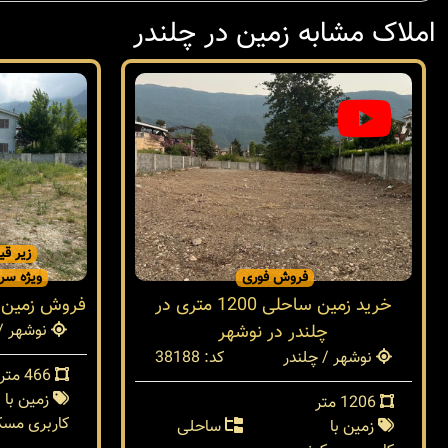
املاک مشابه زمین در چلندر
زیر قی
فروش فوری
ویژه سرم
خرید زمین ساحلی 1200 متری در
فروش زمین 466 متری در نوشهر چلند
چلندر در نوشهر
نوشهر / 
نوشهر / چلندر
کد: 38188
466 متر
زمین با
1206 متر
کاربری مسک
زمین با
ساحلی