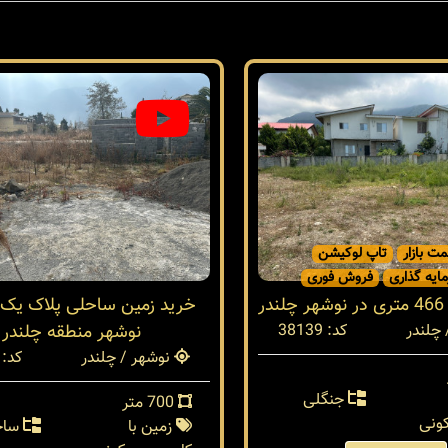
مت بازار
تاپ لوکیشن
ایه گذاری
فروش فوری
ر
خرید زمین ساحلی پلاک یک د
چلندر
کد: 38139
نوشهر منطقه چلندر
نوشهر / چلندر
کد: 37943
جنگلی
700 متر
ونی
زمین با
ساح