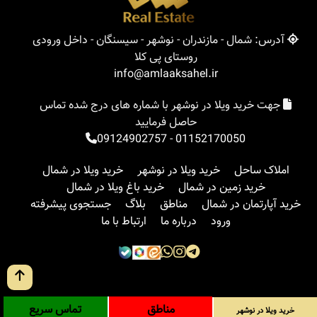
آدرس: شمال - مازندران - نوشهر - سیسنگان - داخل ورودی
روستای پی کلا
info@amlaaksahel.ir
جهت خرید ویلا در نوشهر با شماره های درج شده تماس
حاصل فرمایید
09124902757
-
01152170050
املاک ساحل
خرید ویلا در نوشهر
خرید ویلا در شمال
خرید زمین در شمال
خرید باغ ویلا در شمال
خرید آپارتمان در شمال
مناطق
بلاگ
جستجوی پیشرفته
ورود
درباره ما
ارتباط با ما
مناطق
تماس سریع
خرید ویلا در نوشهر