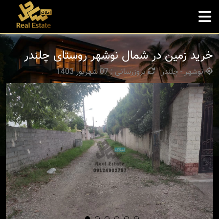
خرید زمین در شمال نوشهر روستای چلندر
نوشهر - چلندر
بروزرسانی : 07 شهریور 1403