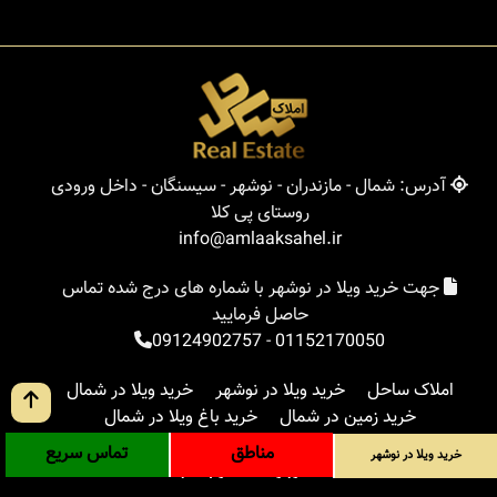
آدرس: شمال - مازندران - نوشهر - سیسنگان - داخل ورودی
روستای پی کلا
info@amlaaksahel.ir
جهت خرید ویلا در نوشهر با شماره های درج شده تماس
حاصل فرمایید
09124902757
-
01152170050
املاک ساحل
خرید ویلا در نوشهر
خرید ویلا در شمال
خرید زمین در شمال
خرید باغ ویلا در شمال
خرید آپارتمان در شمال
مناطق
بلاگ
جستجوی پیشرفته
مناطق
تماس سریع
خرید ویلا در نوشهر
ورود
درباره ما
ارتباط با ما