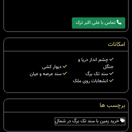
تماس با علی اکبر ترک
امکانات
چشم انداز دریا و
جنگل
دیوار کشی
سند تک برگ
سند عرصه و عیان
انشعابات روی ملک
برچسب ها
خرید زمین با سند تک برگ در شمال