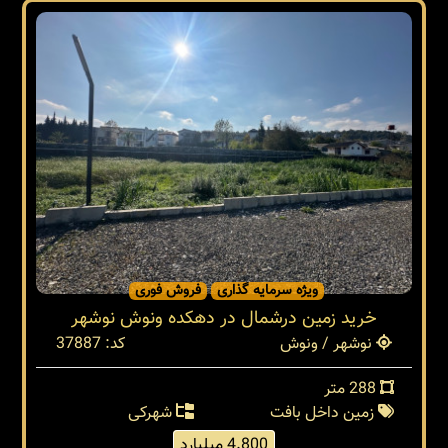
ویژه سرمایه گذاری
فروش فوری
خرید زمین درشمال در دهکده ونوش نوشهر
نوشهر / ونوش
کد: 37887
288 متر
زمین داخل بافت
شهرکی
4.800 میلیارد