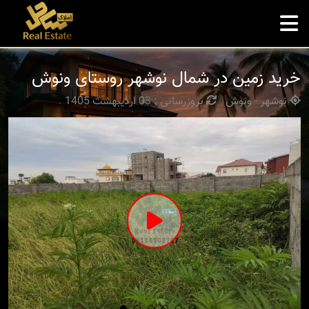
خرید زمین در شمال نوشهر روستای ونوش
نوشهر - ونوش
بروزرسانی : 03 اردیبهشت 1405