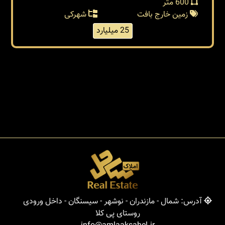
600 متر
زمین خارج بافت
شهرکی
25 میلیارد
آدرس: شمال - مازندران - نوشهر - سیسنگان - داخل ورودی
روستای پی کلا