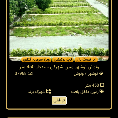
زیر قیمت بازار
تاپ لوکیشن
ویژه سرمایه گذاری
ونوش نوشهر زمین شهرکی سنددار 450 متر
نوشهر / ونوش
کد: 37968
450 متر
زمین داخل بافت
شهرک برند
توافقی