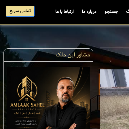
تماس سریع
گ
جستجو
درباره ما
ارتباط با ما
مشاور این ملک