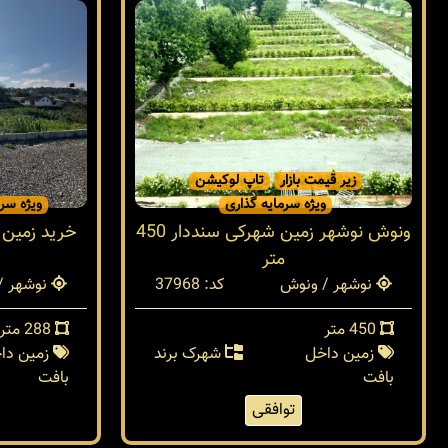
زیر قیمت بازار
تاپ لوکیشن
ویژه سرمایه گذاری
ویژه سرم
ونوش نوشهر زمین شهرکی سنددار 450
خرید زمین
متر
نوشهر / ونوش
کد: 37968
نوشهر /
450 متر
288 متر
زمین داخل
شهرک برند
زمین دا
بافت
بافت
توافقی