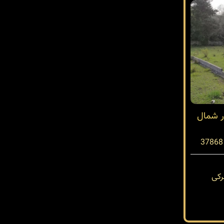
ر شمال
کی