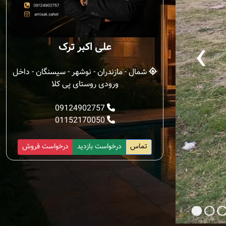
‹
علی اکبر ترک
شمال - مازندران - نوشهر - سیسنگان - داخل
ورودی روستای پی کلا
09124902757
01152170050
تماس
درخواست بازدید
درخواست فروش