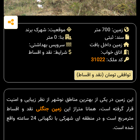
زمین: 700 متر
موقعیت: شهرک برند
سند: ثبتی
بنا: 0 متر
زمین داخل بافت
سرویس بهداشتی:
اتاق خواب:
شرایط: نقد و اقساط
کد ملک:
31022
توافقی تومان (نقد و اقساط)
این زمین در یکی از بهترین مناطق نوشهر از نظر زیبایی و امنیت
قرار گرفته است، همانا متراژ این
زمین جنگلی
نقد و اقساط
مترمربع است و در منطقه ای شهرکی با نگهبانی 24 ساعته واقع
شده است.