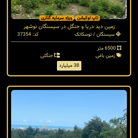
تاپ لوکیشن
ویژه سرمایه گذاری
زمین دید دریا و جنگل در سیسنگان نوشهر
سیسنگان / توسکاتک
کد: 37354
6500 متر
زمین باغی
جنگلی
38 میلیارد