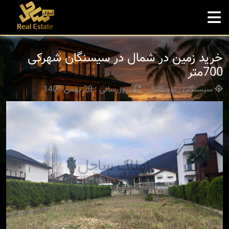
خرید زمین در شمال در سیسنگان شهرکی
700متر
سیسنگان - توسکاتک
بروزرسانی : 28 بهمن 1402