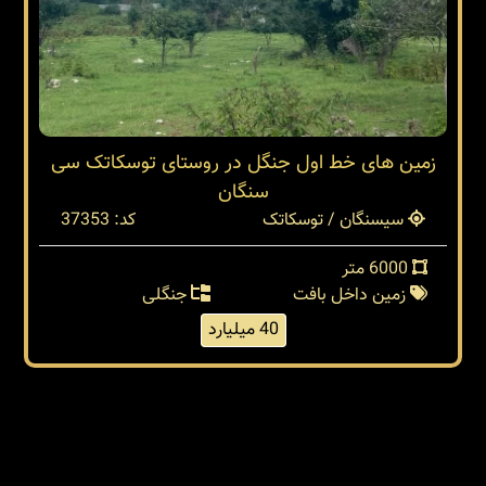
زمین های خط اول جنگل در روستای توسکاتک سی
سنگان
سیسنگان / توسکاتک
کد: 37353
6000 متر
زمین داخل بافت
جنگلی
40 میلیارد