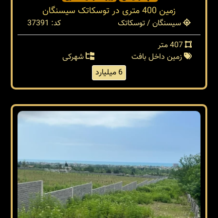
زمین 400 متری در توسکاتک سیسنگان
سیسنگان / توسکاتک
کد: 37391
407 متر
زمین داخل بافت
شهرکی
6 میلیارد