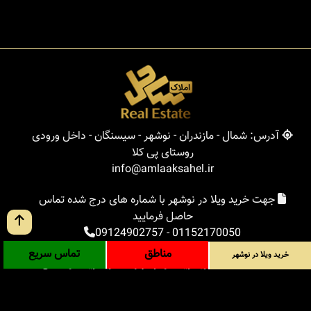
آدرس: شمال - مازندران - نوشهر - سیسنگان - داخل ورودی
روستای پی کلا
info@amlaaksahel.ir
جهت خرید ویلا در نوشهر با شماره های درج شده تماس
حاصل فرمایید
09124902757
-
01152170050
مناطق
تماس سریع
خرید ویلا در نوشهر
املاک ساحل
خرید ویلا در نوشهر
خرید ویلا در شمال
خرید زمین در شمال
خرید باغ ویلا در شمال
خرید آپارتمان در شمال
مناطق
بلاگ
جستجوی پیشرفته