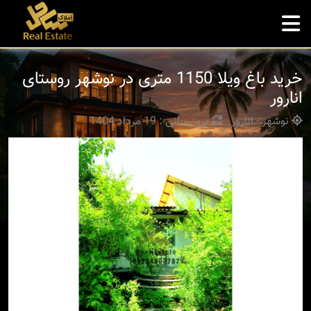
خرید باغ ویلا 1150 متری در نوشهر روستای
انارور
نوشهر - انارور
بروزرسانی : 19 مرداد 1404