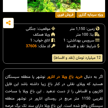
ویژه سرمایه گذاری
فروش فوری
زمین: 1,150 متر
موقعیت: جنگلی
بنا: 100 متر
ویلا همکف
سرویس بهداشتی: 1
اتاق خواب: 1
شرایط: نقد و اقساط
کد ملک:
37606
12 میلیارد تومان (نقد و اقساط)
اگر به دنبال
خرید باغ ویلا در انارور
نوشهر یا منطقه سیسنگان
هستید که ویلای نقلی در کنار باغ زیبا داشته باشد این فایل
اکازیون و اقساطی را از دست ندهید . این باغ ویلا با مساحت
تقریبی 1150 متر مربع در روستای انارور در نوشهر منطقه
سیسنگان واقع شده است. این باغ ویلا دارای سند تک برگ عرصه