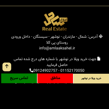
آدرس: شمال - مازندران - نوشهر - سیسنگان - داخل ورودی
روستای پی کلا
info@amlaaksahel.ir
جهت خرید ویلا در نوشهر با شماره های درج شده تماس
حاصل فرمایید
09124902757
-
01152170050
مناطق
تماس سریع
خرید ویلا در نوشهر
املاک ساحل
خرید ویلا در نوشهر
خرید ویلا در شمال
خرید زمین در شمال
خرید باغ ویلا در شمال
خرید آپارتمان در شمال
مناطق
بلاگ
جستجوی پیشرفته
ورود
درباره ما
ارتباط با ما