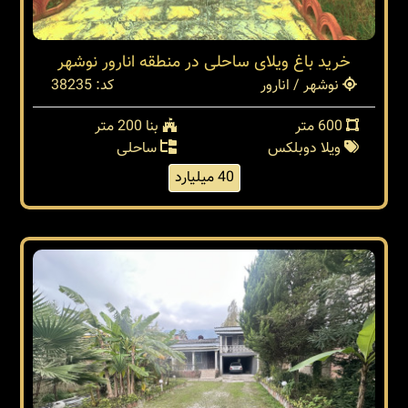
خرید باغ ویلای ساحلی در منطقه انارور نوشهر
نوشهر / انارور
کد: 38235
600 متر
بنا 200 متر
ویلا دوبلکس
ساحلی
40 میلیارد