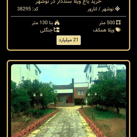
خريد باغ ويلا سنددار در نوشهر
نوشهر / انارور
کد: 38295
500 متر
بنا 130 متر
ویلا همکف
جنگلی
21 میلیارد