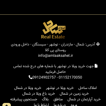
آدرس: شمال - مازندران - نوشهر - سیسنگان - داخل ورودی
روستای پی کلا
info@amlaaksahel.ir
جهت خرید ویلا در نوشهر با شماره های درج شده تماس
حاصل فرمایید
09124902757
-
01152170050
املاک ساحل
خرید ویلا در نوشهر
خرید ویلا در شمال
خرید زمین در شمال
خرید باغ ویلا در شمال
خرید آپارتمان در شمال
مناطق
بلاگ
جستجوی پیشرفته
ورود
درباره ما
ارتباط با ما