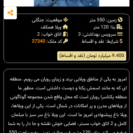
زمین: 550 متر
موقعیت: جنگلی
بنا: 120 متر
ویلا همکف
سرویس بهداشتی: 3
اتاق خواب: 2
شرایط: نقد و اقساط
کد ملک:
37340
9.400 میلیارد تومان (نقد و اقساط)
امروز به یکی از مناطق ویلایی برند و زیبای رویان می رویم. منطقه
ای که به مانند اسمش یکتا و دوست داشتنی است. منظور ما
منطقه یکتاسرا رویان است که محل واقع شدن مجموعه گوناگونی
از ویلاهای مدرن و پر امکانات در شمال است. یکی از این ویلاها،
ویلا باغ پیشنهادی امروز ما است. این ویلا باغ سر سبز با مبلمان
کامل و 2 اتاق خواب مستر، فضایی خوش نقشه و جا دار را به شما
عرضه می کند. بنای 120 متری این ویلا در زمینی به مساحت 550