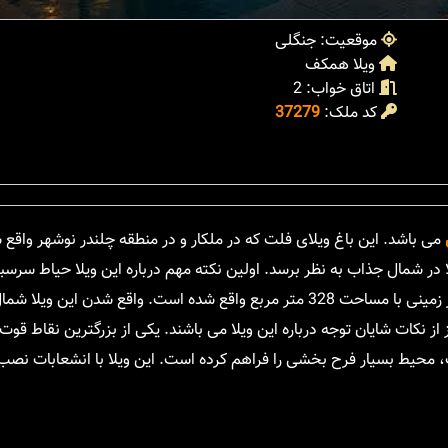
موقعیت: جنگلی
ویلا همکف
اتاق خواب: 2
کد ملک:
37279
می باشد. این باغ ویلای فلت که در ملکار و در منطقه چلندر نوشهر واقع 
یلا در شمال جذاب به نظر برسد. اولین نکته مهم درباره این ویلا حیاط سرسب
آن است. این بنای فلت 80 متری که مجهز به امکانات فراوان است، در زمینی با مساحت 328 متر مربع واقع شده است. واقع ش
 از نکات شایان توجه درباره این ویلا می باشند. یکی از بزرگترین نقاط قوت 
اب، محیط بسیار فرح بخشی را فراهم کرده است. این ویلا با انشعابات ن