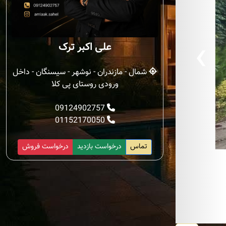
‹
علی اکبر ترک
شمال - مازندران - نوشهر - سیسنگان - داخل
ورودی روستای پی کلا
09124902757
01152170050
تماس
درخواست بازدید
درخواست فروش