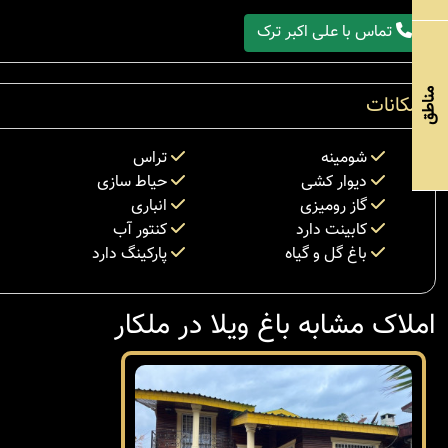
تماس با علی اکبر ترک
مناطق
امکانات
شومینه
تراس
دیوار کشی
حیاط سازی
گاز رومیزی
انباری
کابینت دارد
کنتور آب
باغ گل و گیاه
پارکینگ دارد
املاک مشابه باغ ویلا در ملکار