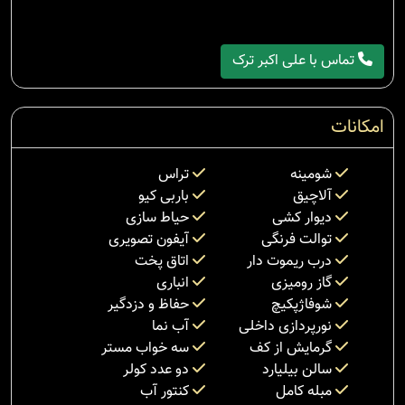
تماس با علی اکبر ترک
امکانات
شومینه
تراس
آلاچیق
باربی کیو
دیوار کشی
حیاط سازی
توالت فرنگی
آیفون تصویری
درب ریموت دار
اتاق پخت
گاز رومیزی
انباری
شوفاژپکیچ
حفاظ و دزدگیر
نورپردازی داخلی
آب نما
گرمایش از کف
سه خواب مستر
سالن بیلیارد
دو عدد کولر
مبله کامل
کنتور آب