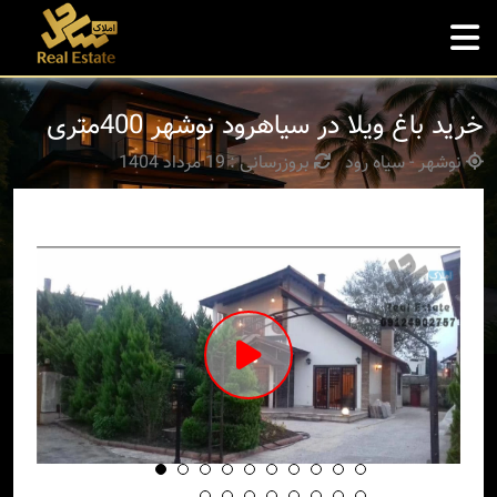
خرید باغ ویلا در سیاهرود نوشهر 400متری
نوشهر - سیاه رود
بروزرسانی : 19 مرداد 1404