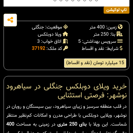
تاپ لوکیشن
زمین: 400 متر
موقعیت: جنگلی
بنا: 250 متر
ویلا دوبلکس
سرویس بهداشتی: 5
اتاق خواب: 3
شرایط: نقد و اقساط
کد ملک:
37192
15 میلیارد تومان (نقد و اقساط)
خرید ویلای دوبلکس جنگلی در سیاهرود
نوشهر: فرصتی استثنایی
در قلب منطقه سرسبز و زیبای سیاهرود، بین سیسنگان و رویان در
نوشهر، ویلایی دوبلکس با طراحی مدرن و امکانات کم‌نظیر منتظر
شماست. این ویلا با
بنای 250 متری
در زمینی به مساحت
400