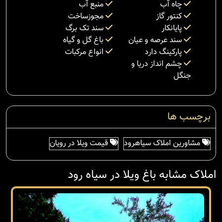
چاه آب
منبع آب
کنتور گاز
مجوزساخت
پایانکار
سند تک برگ
سند عرصه و عیان
باغ گل و گیاه
پارکینگ دارد
انواع مرکبات
چشم انداز دریا و
جنگل
برچسب ها
مشاورین املاک سیاهرود
قیمت ویلا در رویان
املاک مشابه باغ ویلا در سیاه رود