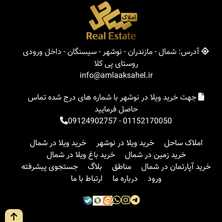
آدرس: شمال - مازندران - نوشهر - سیسنگان - داخل ورودی
روستای پی کلا
info@amlaaksahel.ir
جهت خرید ویلا در نوشهر با شماره های درج شده تماس
حاصل فرمایید
09124902757
-
01152170050
املاک ساحل
خرید ویلا در نوشهر
خرید ویلا در شمال
خرید زمین در شمال
خرید باغ ویلا در شمال
خرید آپارتمان در شمال
مناطق
بلاگ
جستجوی پیشرفته
ورود
درباره ما
ارتباط با ما