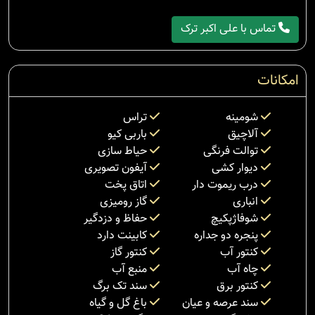
تماس با علی اکبر ترک
امکانات
شومینه
تراس
آلاچیق
باربی کیو
توالت فرنگی
حیاط سازی
دیوار کشی
آیفون تصویری
درب ریموت دار
اتاق پخت
انباری
گاز رومیزی
شوفاژپکیچ
حفاظ و دزدگیر
پنجره دو جداره
کابینت دارد
کنتور آب
کنتور گاز
چاه آب
منبع آب
کنتور برق
سند تک برگ
سند عرصه و عیان
باغ گل و گیاه