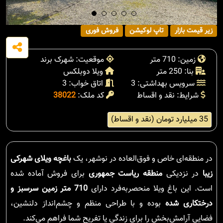
زیر قیمت بازار
تاپ لوکیشن
فروش فوری
زمین: 710 متر
موقعیت: شهرک برند
بنا: 250 متر
ویلا دوبلکس
سرویس بهداشتی: 3
اتاق خواب: 3
شرایط: نقد و اقساط
کد ملک:
38022
35 میلیارد تومان (نقد و اقساط)
در منطقه‌ای خاص و فوق‌العاده در نوشهر، یک
باغچه ویلای شهرکی
زیبا
در نزدیکی
منطقه ریاست جمهوری
برای فروش آماده شده
است. این باغ ویلا منحصر‌به‌فرد دارای
710 متر زمین سرسبز و
درختکاری شده
بوده و با طراحی منظم و چشم‌انداز دلنشین،
فضایی آرامش‌بخش را برای زندگی یا تفریح شما فراهم می‌کند.