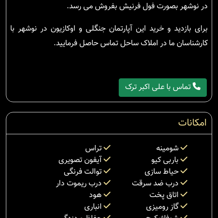
در نوشهر بصورت فول فرنیش بفروش می رسد.
برای بازدید و خرید این آپارتمان جنگلی و اوکازیون در نوشهر با
کارشناسان ما در املاک ساحل تماس حاصل فرمایید.
تماس با علی اکبر ترک
امکانات
شومینه
تراس
باربی کیو
آیفون تصویری
حیاط سازی
توالت فرنگی
درب ضد سرقت
درب ریموت دار
اتاق پخت
هود
گاز رومیزی
انباری