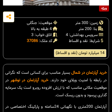
ویژه
زمین: 300 متر
موقعیت: جنگلی
بنا: 200 متر
4 طبقه به بالا
سرویس بهداشتی: 4
اتاق خواب: 3
شرایط: نقد و اقساط
کد ملک:
37086
14 میلیارد تومان (نقد و اقساط)
خرید آپارتمان در شمال
بسیار مناسب برای کسانی است که نگرانی
در رابطه با امنیت ویلای خود دارند.
خرید آپارتمان در نوشهر
در
موقعیت مکانی مناسب که با ارزش افزوده روبرو است یک سرمایه
گذاری پرسود و بدون ریسک است.
آپارتمان 200متری با نگهبانی 24ساعته و پارکینگ اختصاصی در