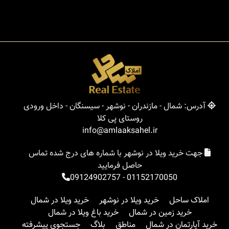
آدرس: شمال - مازندران - نوشهر - سیسنگان - داخل ورودی
روستای پی کلا
info@amlaaksahel.ir
جهت خرید ویلا در نوشهر با شماره های درج شده تماس
حاصل فرمایید
09124902757
-
01152170050
املاک ساحل
خرید ویلا در نوشهر
خرید ویلا در شمال
خرید زمین در شمال
خرید باغ ویلا در شمال
خرید آپارتمان در شمال
مناطق
بلاگ
جستجوی پیشرفته