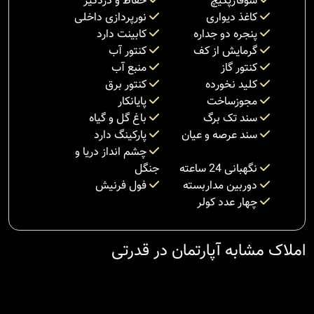
شوفاژپکیچ
حفاظ و دزدگیر
کاغذ دیواری
نورپردازی داخلی
پنجره دو جداره
کابینت دارد
گرمایش از کف
کنتور آب
کنتور گاز
منبع آب
کلید نخورده
کنتور برق
مجوزساخت
پایانکار
سند تک برگ
باغ گل و گیاه
سند عرصه و عیان
پارکینگ دارد
چشم انداز دریا و
نگهبانی 24 ساعته
جنگل
دوربین مداربسته
فول فرنیش
چهار عدد کولر
املاک مشابه آپارتمان در قدرتی