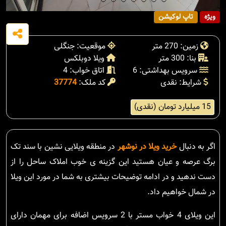
ویژه
تاپ لوکیشن
زمین: 270 متر
موقعیت: جنگلی
بنا: 300 متر
ویلا دوبلکس
سرویس بهداشتی: 6
اتاق خواب: 4
شرایط: نقدی
کد ملک:
37774
15 میلیارد تومان (نقدی)
اگر به دنبال
خرید ویلا در نوشهر
در منطقه ویلایی نشین با سند تک
برگ عرصه و عیان هستید این گزینه ی خوب املاک ساحل را از
دست ندهید و در ادامه توضیحات بیشتری به شما در مورد این ویلا
در شمال خواهیم داد.
این ویلای 4 خواب مستر با 2 سرویس اضافه برای مهمان دارای