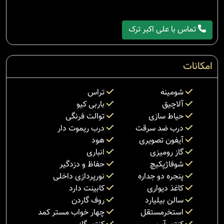
تماس با علی اکبر ترک
امکانات
شومینه
تراس
آلاچیق
باربی کیو
حیاط سازی
توالت فرنگی
درب ضد سرقت
درب ریموت دار
آیفون تصویری
هود
گاز رومیزی
انباری
شوفاژپکیچ
حفاظ و دزدگیر
پنجره دو جداره
نورپردازی داخلی
کاغذ دیواری
کابینت دارد
سالن بیلیارد
روف گاردن
استخرمستقل
چهار خواب مستر کمد