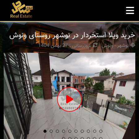
خرید ویلا استخردار در نوشهر روستای ونوش
نوشهر - ونوش
بروزرسانی : 27 بهمن 1404