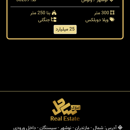
نوشهر / ونوش
کد: 38289
300 متر
بنا 250 متر
ویلا دوبلکس
جنگلی
25 میلیارد
آدرس: شمال - مازندران - نوشهر - سیسنگان - داخل ورودی