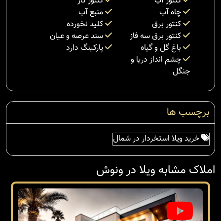
کنتور آب
کنتور گاز
چاه آب
منبع آب
کنتور برق
کلید نخورده
کنتور برق سه فاز
سند عرصه و عیان
باغ گل و گیاه
پارکینگ دارد
چشم انداز دریا و
جنگل
برچسب ها
خرید ویلا استخردار در شمال
املاک مشابه ویلا در ونوش