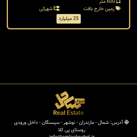
600 متر
زمین خارج بافت
شهرکی
25 میلیارد
آدرس: شمال - مازندران - نوشهر - سیسنگان - داخل ورودی
روستای پی کلا