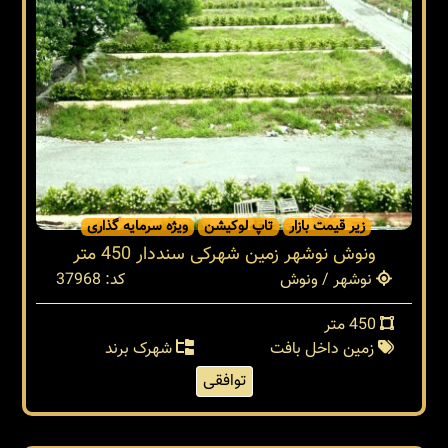
زیر قیمت بازار
تاپ لوکیشن
ویژه سرمایه گذاری
ونوش نوشهر زمین شهرکی سنددار 450 متر
نوشهر / ونوش
کد: 37968
450 متر
زمین داخل بافت
شهرک برند
توافقی