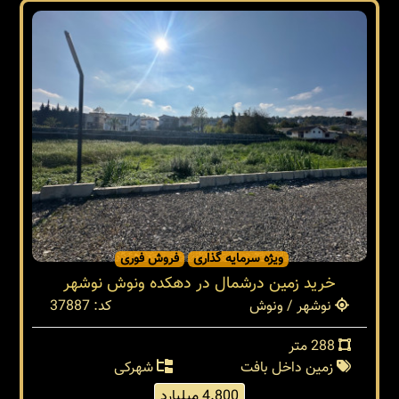
ویژه سرمایه گذاری
فروش فوری
خرید زمین درشمال در دهکده ونوش نوشهر
نوشهر / ونوش
کد: 37887
288 متر
زمین داخل بافت
شهرکی
4.800 میلیارد