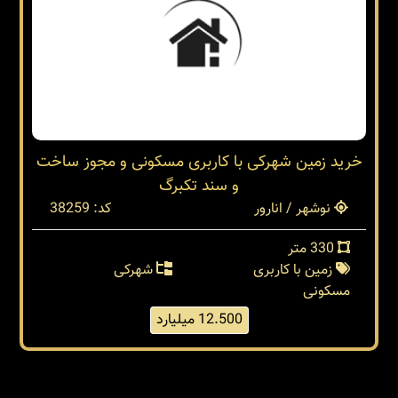
خرید زمین شهرکی با کاربری مسکونی و مجوز ساخت
و سند تکبرگ
نوشهر / انارور
کد: 38259
330 متر
زمین با کاربری
شهرکی