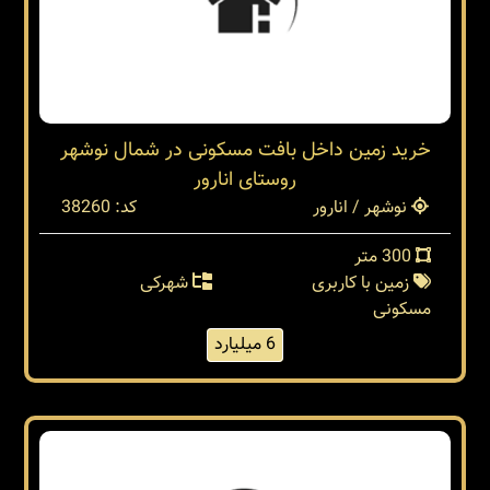
خرید زمین داخل بافت مسکونی در شمال نوشهر
روستای انارور
نوشهر / انارور
کد: 38260
300 متر
زمین با کاربری
شهرکی
مسکونی
6 میلیارد