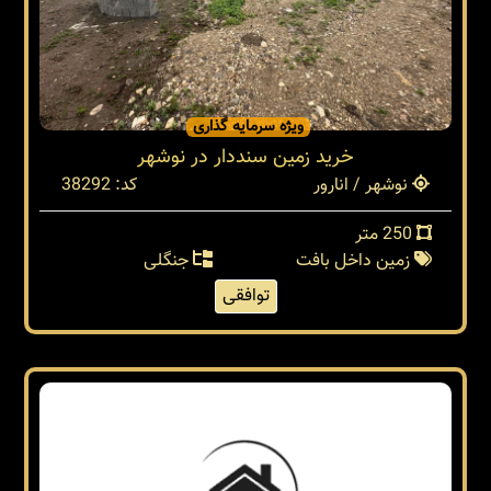
ویژه سرمایه گذاری
خريد زمين سنددار در نوشهر
نوشهر / انارور
کد: 38292
250 متر
زمین داخل بافت
جنگلی
توافقی