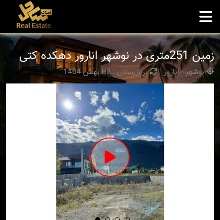
زمین 251متری در نوشهر انارور دهکده کتی
نوشهر - انارور
بروزرسانی : 02 بهمن 1404