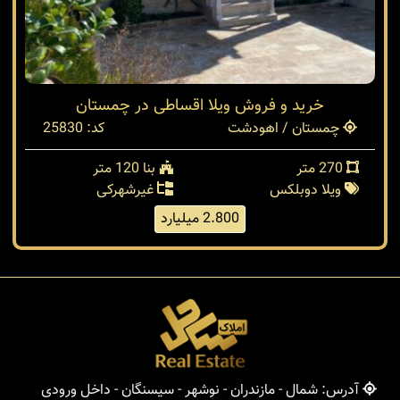
خرید و فروش ویلا اقساطی در چمستان
چمستان / اهودشت
کد: 25830
270 متر
بنا 120 متر
ویلا دوبلکس
غیرشهرکی
2.800 میلیارد
آدرس: شمال - مازندران - نوشهر - سیسنگان - داخل ورودی