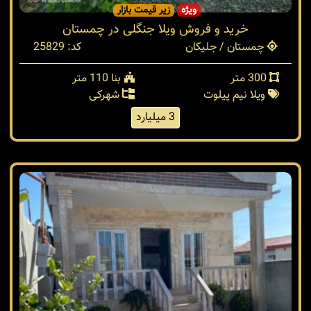
ویژه
زیر قیمت بازار
خرید و فروش ویلا جنگلی در چمستان
چمستان / جلیکان
کد: 25829
300 متر
بنا 110 متر
ویلا نیم پیلوت
شهرکی
3 میلیارد