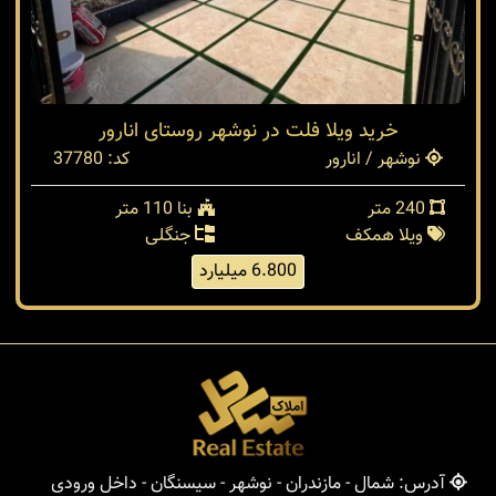
خرید ویلا فلت در نوشهر روستای انارور
نوشهر / انارور
کد: 37780
240 متر
بنا 110 متر
ویلا همکف
جنگلی
6.800 میلیارد
آدرس: شمال - مازندران - نوشهر - سیسنگان - داخل ورودی