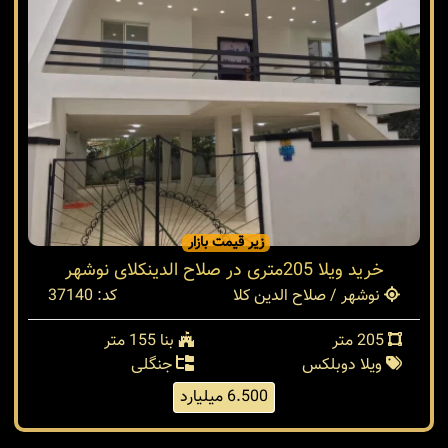
زیر قیمت بازار
خرید ویلا 205متری در صلاح الدینکلای نوشهر
نوشهر / صلاح الدین کلا
کد: 37140
205 متر
بنا 155 متر
ویلا دوبلکس
جنگلی
6.500 میلیارد