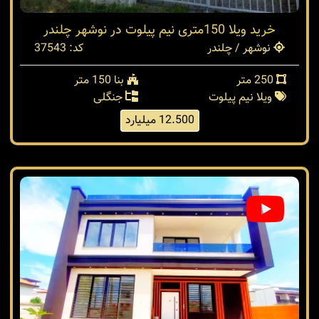
خرید ویلا 150متری نیم پیلوت در نوشهر چلندر
نوشهر / چلندر
کد: 37543
250 متر
بنا 150 متر
ویلا نیم پیلوت
جنگلی
12.500 میلیارد