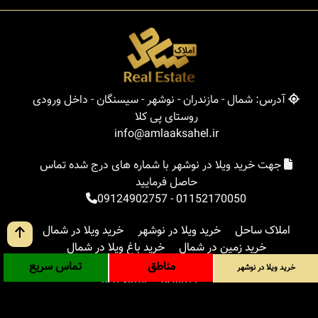
آدرس: شمال - مازندران - نوشهر - سیسنگان - داخل ورودی
روستای پی کلا
info@amlaaksahel.ir
جهت خرید ویلا در نوشهر با شماره های درج شده تماس
حاصل فرمایید
09124902757
-
01152170050
املاک ساحل
خرید ویلا در نوشهر
خرید ویلا در شمال
خرید زمین در شمال
خرید باغ ویلا در شمال
خرید آپارتمان در شمال
مناطق
بلاگ
جستجوی پیشرفته
مناطق
تماس سریع
خرید ویلا در نوشهر
ورود
درباره ما
ارتباط با ما