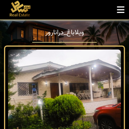
ويلاباغ_درانارور