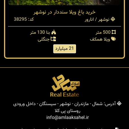
خريد باغ ويلا سنددار در نوشهر
نوشهر / انارور
کد: 38295
500 متر
بنا 130 متر
ویلا همکف
جنگلی
21 میلیارد
آدرس: شمال - مازندران - نوشهر - سیسنگان - داخل ورودی
روستای پی کلا
info@amlaaksahel.ir