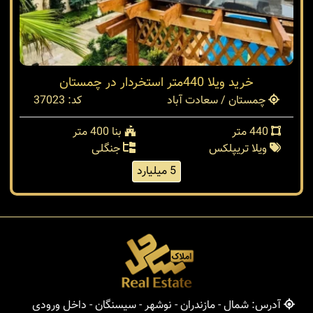
خرید ویلا 440متر استخردار در چمستان
چمستان / سعادت آباد
کد: 37023
440 متر
بنا 400 متر
ویلا تریپلکس
جنگلی
5 میلیارد
آدرس: شمال - مازندران - نوشهر - سیسنگان - داخل ورودی