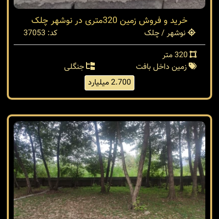
خرید و فروش زمین 320متری در نوشهر چلک
نوشهر / چلک
کد: 37053
320 متر
زمین داخل بافت
جنگلی
2.700 میلیارد