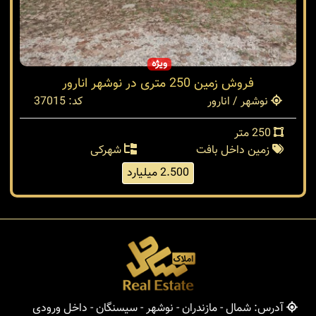
ویژه
فروش زمین 250 متری در نوشهر انارور
نوشهر / انارور
کد: 37015
250 متر
زمین داخل بافت
شهرکی
2.500 میلیارد
آدرس: شمال - مازندران - نوشهر - سیسنگان - داخل ورودی