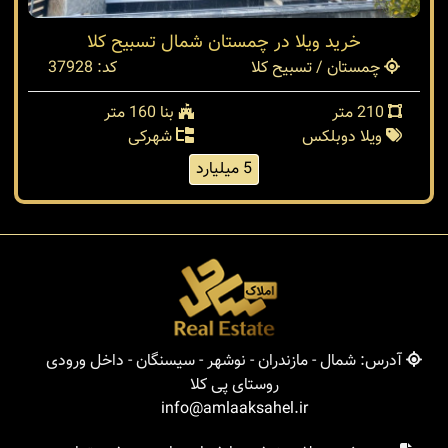
خرید ویلا در چمستان شمال تسبیح کلا
چمستان / تسبیح کلا
کد: 37928
210 متر
بنا 160 متر
ویلا دوبلکس
شهرکی
5 میلیارد
آدرس: شمال - مازندران - نوشهر - سیسنگان - داخل ورودی
روستای پی کلا
info@amlaaksahel.ir