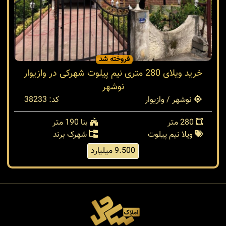
فروخته شد
خرید ویلای 280 متری نیم پیلوت شهرکی در وازیوار
نوشهر
نوشهر / وازیوار
کد: 38233
280 متر
بنا 190 متر
ویلا نیم پیلوت
شهرک برند
9.500 میلیارد