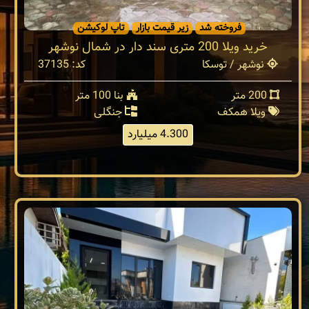
فروخته شد
زیر قیمت بازار
تاپ لوکیشن
خرید ویلا 200 متری سند دار در شمال نوشهر
نوشهر / توسکا
کد: 37135
200 متر
بنا 100 متر
ویلا همکف
جنگلی
4.300 میلیارد