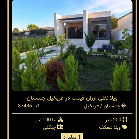
ویلا نقلی ارزان قیمت در عربخیل چمستان
چمستان / عربخیل
کد: 37436
200 متر
بنا 100 متر
ویلا همکف
جنگلی
1 میلیارد