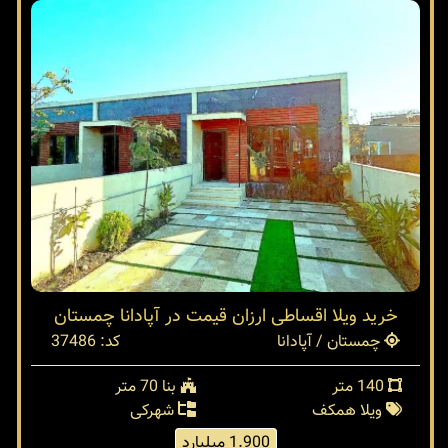
خرید ویلا اقساطی ارزان قیمت در آپادانا چمستان
چمستان / آپادانا
کد: 37486
140 متر
بنا 70 متر
ویلا همکف
شهرکی
1.900 میلیارد