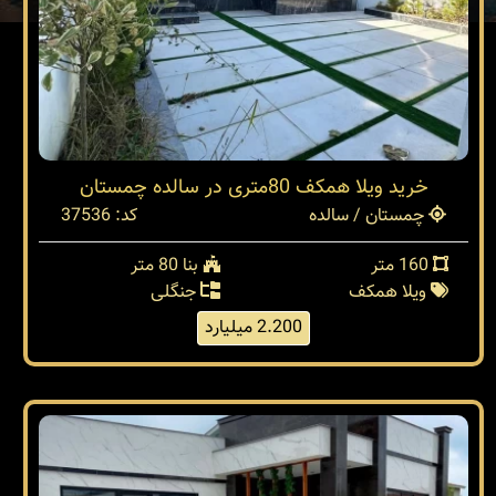
خرید ویلا همکف 80متری در سالده چمستان
چمستان / سالده
کد: 37536
160 متر
بنا 80 متر
ویلا همکف
جنگلی
2.200 میلیارد