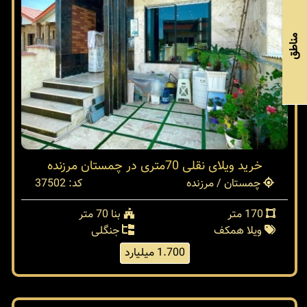
مناطق
خرید ویلای نقلی 70متری در چمستان مرزنده
چمستان / مرزنده
کد: 37502
170 متر
بنا 70 متر
ویلا همکف
جنگلی
1.700 میلیارد