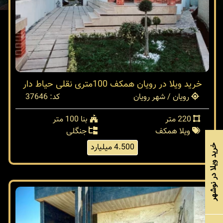
خرید ویلا در رویان همکف 100متری نقلی حیاط دار
رویان / شهر رویان
کد: 37646
220 متر
بنا 100 متر
ویلا همکف
جنگلی
4.500 میلیارد
خرید ویلا در نوشهر