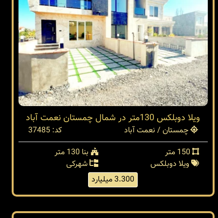
ویلا دوبلکس 130متر در شمال چمستان نعمت آباد
چمستان / نعمت آباد
کد: 37485
150 متر
بنا 130 متر
ویلا دوبلکس
شهرکی
3.300 میلیارد