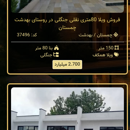
فروش ویلا 80متری نقلی جنگلی در روستای بهدشت
چمستان
چمستان / بهدشت
کد: 37496
150 متر
بنا 80 متر
ویلا همکف
جنگلی
2.700 میلیارد