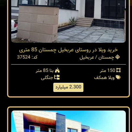
خرید ویلا در روستای عربخیل چمستان 85 متری
چمستان / عربخیل
کد: 37524
150 متر
بنا 85 متر
ویلا همکف
جنگلی
2.300 میلیارد