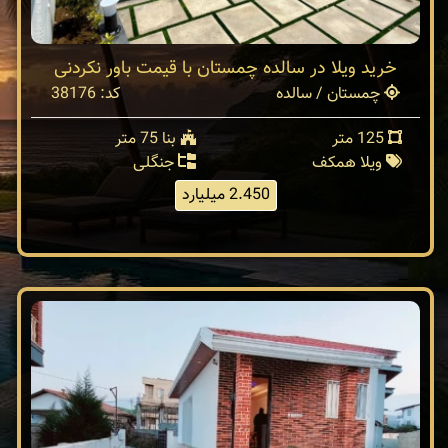
خرید ویلا در سالده چمستان با قیمت باور نکردنی
چمستان / سالده
کد: 38176
125 متر
بنا 75 متر
ویلا همکف
جنگلی
2.450 میلیارد