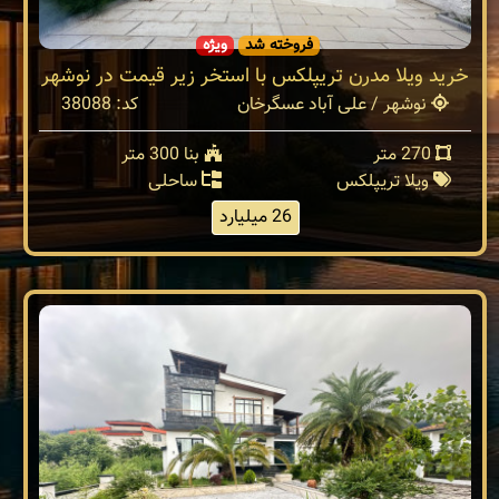
فروخته شد
ویژه
خرید ویلا مدرن تریپلکس با استخر زیر قیمت در نوشهر
نوشهر / علی آباد عسگرخان
کد: 38088
270 متر
بنا 300 متر
ویلا تریپلکس
ساحلی
26 میلیارد