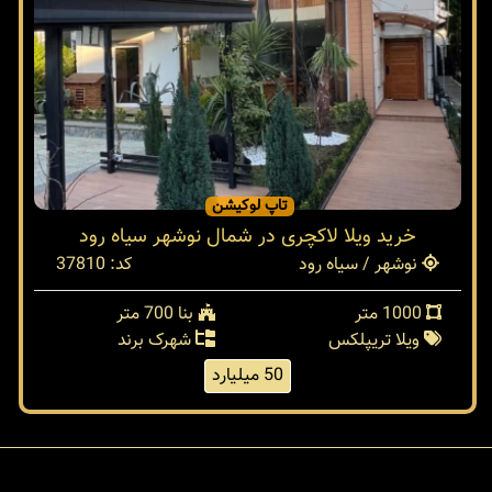
تاپ لوکیشن
خرید ویلا لاکچری در شمال نوشهر سیاه رود
نوشهر / سیاه رود
کد: 37810
1000 متر
بنا 700 متر
ویلا تریپلکس
شهرک برند
50 میلیارد