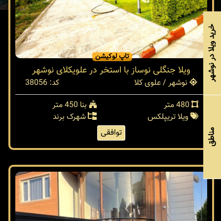
خرید ویلا در نوشهر
تاپ لوکیشن
ویلا جنگلی نوساز با استخر در علویکلای نوشهر
نوشهر / علوی کلا
کد: 38056
480 متر
بنا 450 متر
ویلا تریپلکس
شهرک برند
توافقی
مناطق