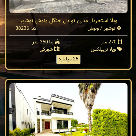
ویلا استخردار مدرن تو دل جنگل ونوش نوشهر
نوشهر / ونوش
کد: 38236
270 متر
بنا 350 متر
ویلا تریپلکس
شهرکی
25 میلیارد