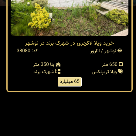
خرید ویلا لاکچری در شهرک برند در نوشهر
نوشهر / انارور
کد: 38080
650 متر
بنا 350 متر
ویلا تریپلکس
شهرک برند
65 میلیارد