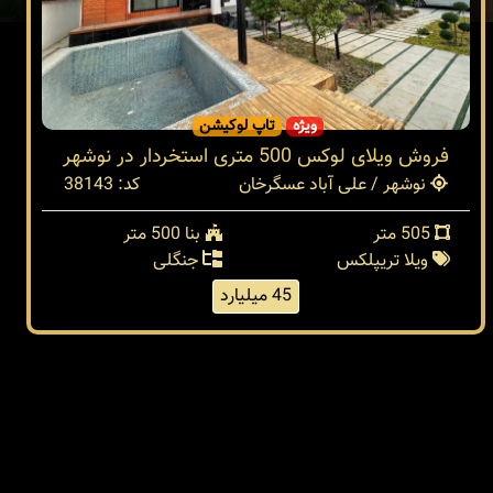
ویژه
تاپ لوکیشن
فروش ویلای لوکس 500 متری استخردار در نوشهر
نوشهر / علی آباد عسگرخان
کد: 38143
505 متر
بنا 500 متر
ویلا تریپلکس
جنگلی
45 میلیارد