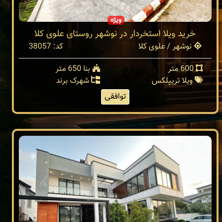
ویژه
خرید ویلا استخردار در نوشهر روستای علوی کلا
نوشهر / علوی کلا
کد: 38057
600 متر
بنا 650 متر
ویلا تریپلکس
شهرک برند
توافقی