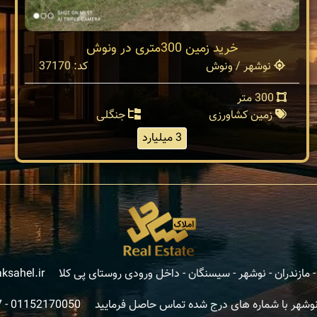
خرید زمین 300متری در ونوش
نوشهر / ونوش
کد: 37170
300 متر
زمین کشاورزی
جنگلی
3 میلیارد
مازندران - نوشهر - سیسنگان - داخل ورودی روستای پی کلا
ksahel.ir
نوشهر با شماره های درج شده تماس حاصل فرمایید
01152170050
-
7