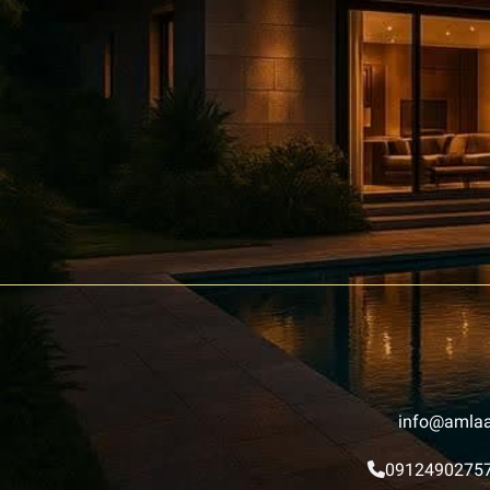
info@amlaa
0912490275