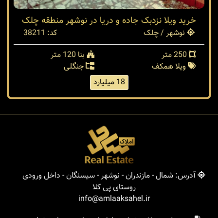
خرید ویلا نزدبک جاده و دریا در نوشهر منطقه چلک
نوشهر / چلک
کد: 38211
250 متر
بنا 120 متر
ویلا همکف
جنگلی
18 میلیارد
آدرس: شمال - مازندران - نوشهر - سیسنگان - داخل ورودی
روستای پی کلا
info@amlaaksahel.ir