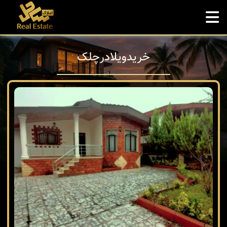
خریدویلادرچلک