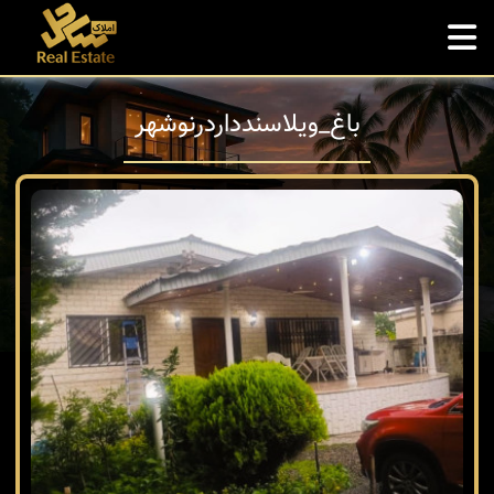
باغ_ويلاسندداردرنوشهر