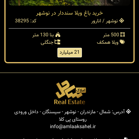
خريد باغ ويلا سنددار در نوشهر
نوشهر / انارور
کد: 38295
500 متر
بنا 130 متر
ویلا همکف
جنگلی
21 میلیارد
آدرس: شمال - مازندران - نوشهر - سیسنگان - داخل ورودی
روستای پی کلا
info@amlaaksahel.ir